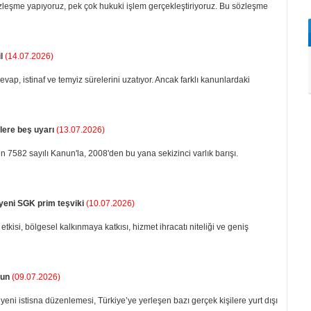
leşme yapıyoruz, pek çok hukuki işlem gerçekleştiriyoruz. Bu sözleşme
l
(14.07.2026)
cevap, istinaf ve temyiz sürelerini uzatıyor. Ancak farklı kanunlardaki
flere beş uyarı
(13.07.2026)
 7582 sayılı Kanun'la, 2008'den bu yana sekizinci var­lık barışı.
yeni SGK prim teşviki
(10.07.2026)
etkisi, bölgesel kalkınmaya katkısı, hizmet ihracatı niteliği ve geniş
run
(09.07.2026)
eni istisna düzenlemesi, Türkiye’ye yerleşen bazı gerçek kişilere yurt dışı