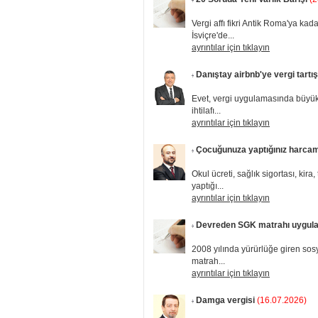
Vergi affı fikri Antik Roma'ya kad
İsviçre'de...
ayrıntılar için tıklayın
Danıştay airbnb'ye vergi tartış
Evet, vergi uygulamasında büyük t
ihtilafı...
ayrıntılar için tıklayın
Çocuğunuza yaptığınız harcama
Okul ücreti, sağlık sigortası, kira, 
yaptığı...
ayrıntılar için tıklayın
Devreden SGK matrahı uygul
2008 yılında yürürlüğe giren sos
matrah...
ayrıntılar için tıklayın
Damga vergisi
(16.07.2026)