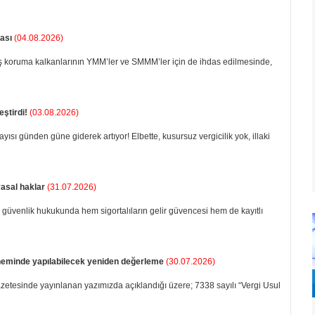
ası
(04.08.2026)
uş koruma kalkanlarının YMM’ler ve SMMM’ler için de ihdas edilmesinde,
eştirdi!
(03.08.2026)
sayısı günden güne giderek artıyor! Elbette, kusursuz vergicilik yok, illaki
yasal haklar
(31.07.2026)
l güvenlik hukukunda hem sigortalıların gelir güvencesi hem de kayıtlı
döneminde yapılabilecek yeniden değerleme
(30.07.2026)
etesinde yayınlanan yazımızda açıklandığı üzere; 7338 sayılı “Vergi Usul