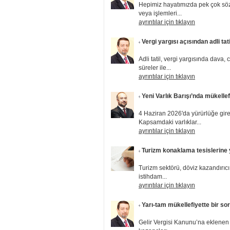
Hepimiz hayatımızda pek çok söz
veya işlemleri...
ayrıntılar için tıklayın
Vergi yargısı açısından adli tati
Adli tatil, vergi yargısında dava, 
süreler ile...
ayrıntılar için tıklayın
Yeni Varlık Barışı’nda mükelle
4 Haziran 2026'da yürürlüğe giren
Kapsamdaki varlıklar...
ayrıntılar için tıklayın
Turizm konaklama tesislerine 
Turizm sektörü, döviz kazandırıcı 
istihdam...
ayrıntılar için tıklayın
Yarı-tam mükellefiyette bir so
Gelir Vergisi Kanunu’na eklenen y