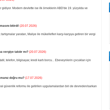
ar gidiyor. Modern devlette ise ilk örneklerin ABD'de 19. yüzyılda ve
masını bitirdi!
(20.07.2026)
artışmalar yaratan, Maliye ile mükellefleri karşı karşıya getiren bir vergi
 vergiye takılır mı?
(20.07.2026)
tatil, telefon, bilgisayar, kredi kar­tı borcu... Ebeveynlerin çocukları için
amanız doğru mu?
(17.07.2026)
yal güvenlik reformu ile getirilen uygulamalardan biri de devreden/sarkan