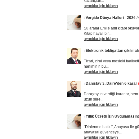
kazançları...
ayrıntılar için tıklayın
Vergide Dünya Halleri - 2026 / 
Şu aralar Emile adlı kitabı okuy
Kitap hayali bir...
ayrıntılar için tıklayın
Elektronik tebligattan çıkılmal
Ticari, zirai veya mesleki faaliye
hanımının bu...
ayrıntılar için tıklayın
Danıştay 3. Daire'den 6 karar
Danıştay’ın verdiği kararlar, hem
uzun süre...
ayrıntılar için tıklayın
Yıllık Ücretli İzin Uygulaması
“Dinlenme hakkı”, Anayasa ile gü
anayasal güvenceye...
ayrıntılar için tıklayın