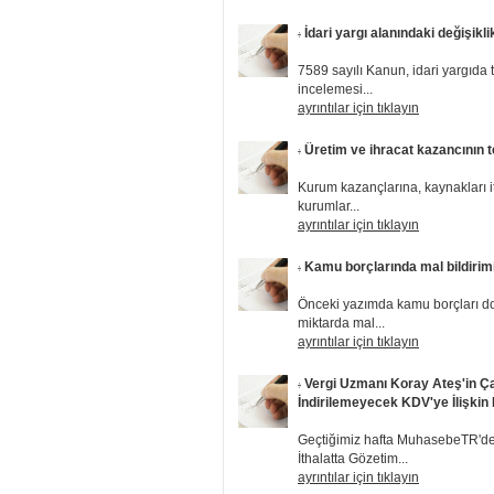
İdari yargı alanındaki değişikli
7589 sayılı Kanun, idari yargıda 
incelemesi...
ayrıntılar için tıklayın
Üretim ve ihracat kazancının te
Kurum kazançlarına, kaynakları it
kurumlar...
ayrıntılar için tıklayın
Kamu borçlarında mal bildirimi
Önceki yazımda kamu borçları do
miktarda mal...
ayrıntılar için tıklayın
Vergi Uzmanı Koray Ateş'in Ça
İndirilemeyecek KDV'ye İlişkin
Geçtiğimiz hafta MuhasebeTR'de,
İthalatta Gözetim...
ayrıntılar için tıklayın