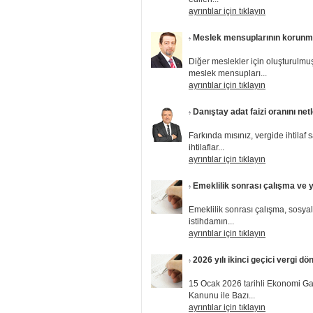
ayrıntılar için tıklayın
Meslek mensuplarının korunm
Diğer meslekler için oluşturulm
meslek mensupları...
ayrıntılar için tıklayın
Danıştay adat faizi oranını netl
Farkında mısınız, vergide ihtilaf 
ihtilaflar...
ayrıntılar için tıklayın
Emeklilik sonrası çalışma ve 
Emeklilik sonrası çalışma, sosya
istihdamın...
ayrıntılar için tıklayın
2026 yılı ikinci geçici vergi 
15 Ocak 2026 tarihli Ekonomi Gaz
Kanunu ile Bazı...
ayrıntılar için tıklayın