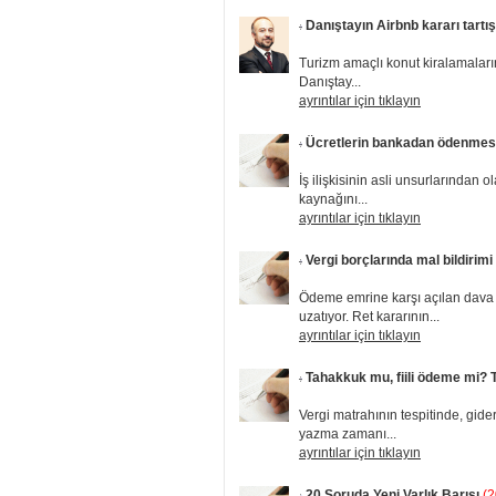
Danıştayın Airbnb kararı tartış
Turizm amaçlı konut kiralamalarının
Danıştay...
ayrıntılar için tıklayın
Ücretlerin bankadan ödenmesi
İş ilişkisinin asli unsurlarından 
kaynağını...
ayrıntılar için tıklayın
Vergi borçlarında mal bildirimi
Ödeme emrine karşı açılan dava m
uzatıyor. Ret kararının...
ayrıntılar için tıklayın
Tahakkuk mu, fiili ödeme mi? 
Vergi matrahının tespitinde, gide
yazma zamanı...
ayrıntılar için tıklayın
20 Soruda Yeni Varlık Barışı
(2