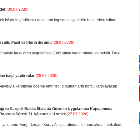
kler
(30.07.2026)
tek hâkimle görülecek davaların kapsamını yeniden belirlerken istinaf
spiti: Pasif gelirlerin durumu
(29.07.2026)
ibariyle farklı oran uygulaması 2009 yılına kadar olmadı denebilir. Farklı
ne bağlı yaptırımlar
(28.07.2026)
layısıyla kendisine ödeme emri tebliğ olunanların borcu karşılayacak
ğrısı Karşılık Buldu: İthalatta Gözetim Uygulaması Kapsamında
 Raporun Süresi 31 Ağustos'a Uzatıldı
(27.07.2026)
 yazarımız Vergi Uzmanı Koray Ateş tarafından kaleme alınan makalede,