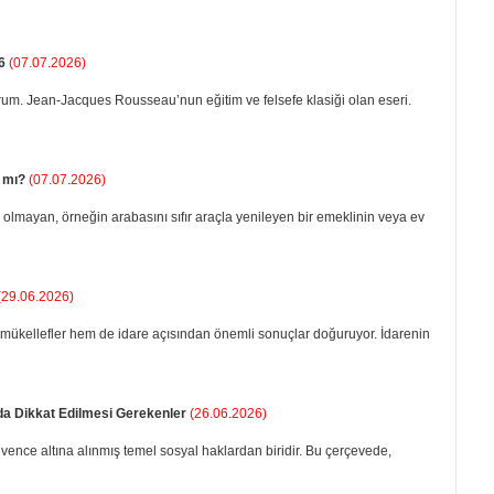
6
(07.07.2026)
orum. Jean-Jacques Rousseau’nun eğitim ve felsefe klasiği olan eseri.
ı mı?
(07.07.2026)
ti olmayan, örneğin arabasını sıfır araçla yenileyen bir emeklinin veya ev
(29.06.2026)
 mükellefler hem de ida­re açısından önemli sonuçlar do­ğuruyor. İdarenin
nda Dikkat Edilmesi Gerekenler
(26.06.2026)
vence altına alınmış temel sosyal haklardan biridir. Bu çerçevede,