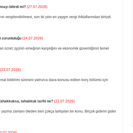
mayı bitirdi mi?
(27.07.2026)
 ver­gilendirilmesi, son iki yı­lın en yaygın vergi ihtilaf­larından biriydi.
 zorunluluğu
(24.07.2026)
olan ücret, işçinin emeğinin karşılığını ve ekonomik güvenliğinin temel
(23.07.2026)
al bildirimi süresini yalnızca dava konusu edilen borç bölümü için
Tahakkuksa, tahakkuk tarihi ne?
(22.07.2026)
r yazma zamanı öteden beri çokça tartışılan bir konu. Birçok giderin gider
0.07.2026)