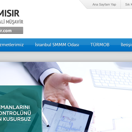
Ana Sayfam Yap
Sık 
zmetlerimiz
İstanbul SMMM Odası
TÜRMOB
İletiş